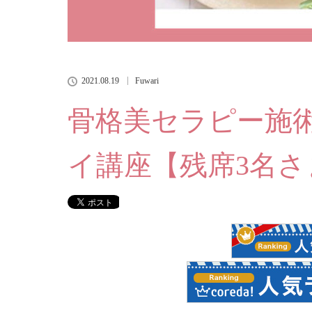
2021.08.19
Fuwari
骨格美セラピー施
イ講座【残席3名さ