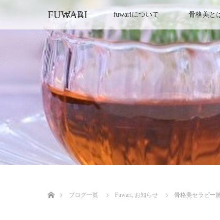
FUWARI
ホーム
fuwariについて
骨格美と
ホーム
ブログ一覧
Fuwari
,
お知らせ
骨格美セラピー