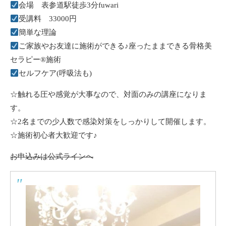
会場 表参道駅徒歩3分fuwari
受講料 33000円
簡単な理論
ご家族やお友達に施術ができる♪座ったままできる骨格美
セラピー®︎施術
セルフケア(呼吸法も)
☆触れる圧や感覚が大事なので、対面のみの講座になりま
す。
☆2名までの少人数で感染対策をしっかりして開催します。
☆施術初心者大歓迎です♪
お申込みは公式ラインへ