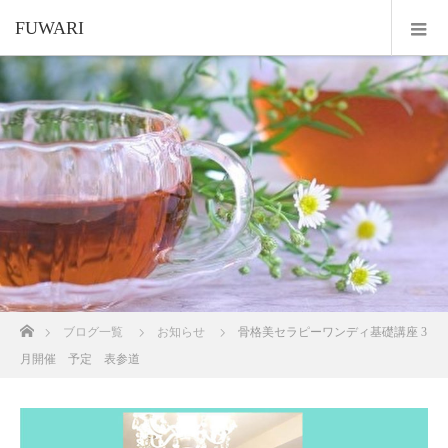
FUWARI
ホーム
ブログ一覧
お知らせ
骨格美セラピーワンディ基礎講座 3
月開催 予定 表参道