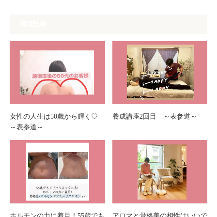
関連記事
女性の人生は50歳から輝く♡
養成講座2回目 ～表参道～
～表参道～
ホルモンの力に着目！55歳でも
アロマと骨格美の相性はいいで