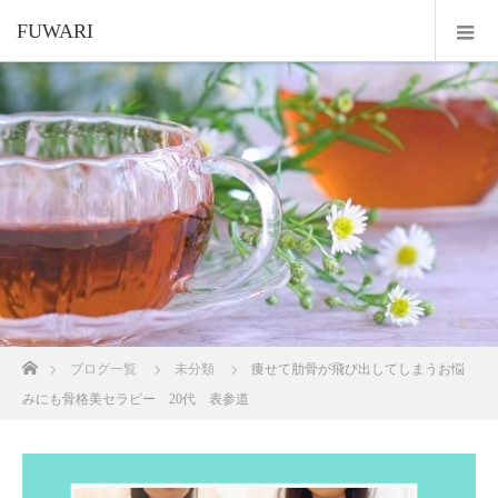
FUWARI
ホーム
ブログ一覧
未分類
痩せて肋骨が飛び出してしまうお悩
みにも骨格美セラピー 20代 表参道