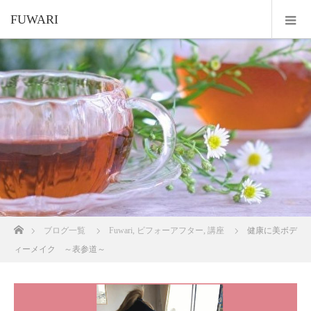
FUWARI
ホーム
ブログ一覧
Fuwari
,
ビフォーアフター
,
講座
健康に美ボデ
ィーメイク ～表参道～