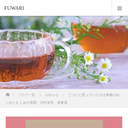
FUWARI
ホーム
ブログ一覧
お知らせ
ごついと思っていたのは骨格のね
じれとむくみが原因 20代女性 表参道