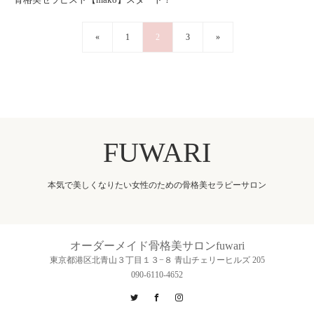
«
1
2
3
»
FUWARI
本気で美しくなりたい女性のための骨格美セラピーサロン
オーダーメイド骨格美サロンfuwari
東京都港区北青山３丁目１３−８ 青山チェリーヒルズ 205
090-6110-4652
Twitter
Facebook
Instagram