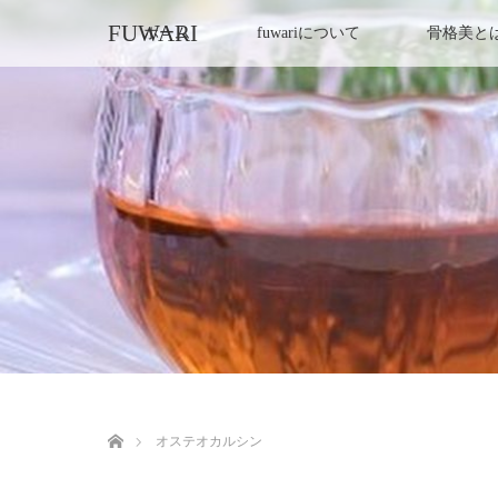
FUWARI
ホーム
fuwariについて
骨格美と
ホーム
オステオカルシン